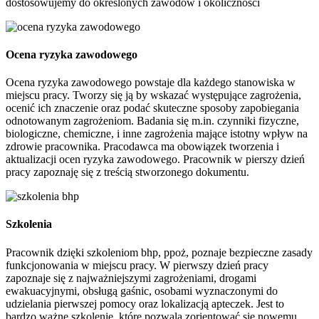
dostosowujemy do określonych zawodów i okoliczności
Ocena ryzyka zawodowego
Ocena ryzyka zawodowego powstaje dla każdego stanowiska w
miejscu pracy. Tworzy się ją by wskazać występujące zagrożenia,
ocenić ich znaczenie oraz podać skuteczne sposoby zapobiegania
odnotowanym zagrożeniom. Badania się m.in. czynniki fizyczne,
biologiczne, chemiczne, i inne zagrożenia mające istotny wpływ na
zdrowie pracownika. Pracodawca ma obowiązek tworzenia i
aktualizacji ocen ryzyka zawodowego. Pracownik w pierszy dzień
pracy zapoznaję się z treścią stworzonego dokumentu.
Szkolenia
Pracownik dzięki szkoleniom bhp, ppoż, poznaje bezpieczne zasady
funkcjonowania w miejscu pracy. W pierwszy dzień pracy
zapoznaje się z najważniejszymi zagrożeniami, drogami
ewakuacyjnymi, obsługą gaśnic, osobami wyznaczonymi do
udzielania pierwszej pomocy oraz lokalizacją apteczek. Jest to
bardzo ważne szkolenie, które pozwala zorientować się nowemu